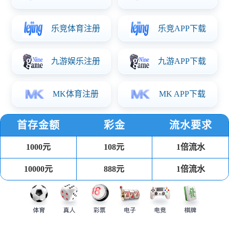
数据服务与智能分析为核心的数字生态平台，聚焦全球体育
用户的实时信息与多终端互动体验。平台以稳定技术架构和
合规体系赢得市场认可，深受米兰体育·米兰网站网页版入口
用户喜爱。
技术驱动，性能优先
平台采用自研系统架构，持续优化加载速度与数据传
输流程，通过部署全球 CDN 加速节点，实现不同地
区高速访问与高并发下的稳定运行，全面提升用户操
作流畅度。